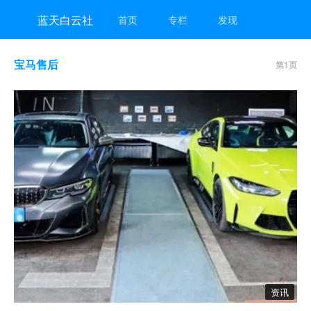
蓝天白云社
首页
专栏
发现
宝马售后
第1页
资讯