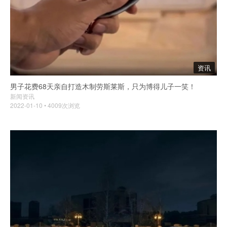
资讯
男子花费68天亲自打造木制劳斯莱斯，只为博得儿子一笑！
新闻资讯
2022-01-10 • 4009次浏览