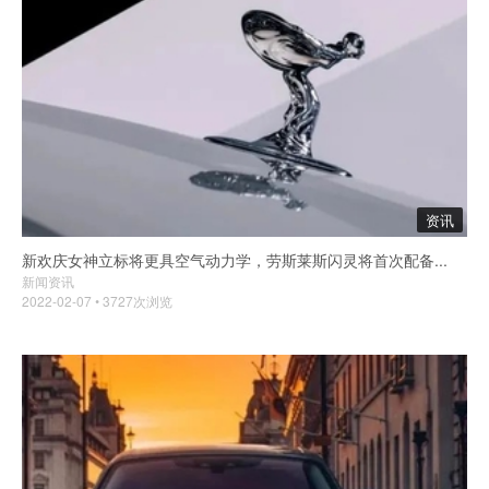
资讯
新欢庆女神立标将更具空气动力学，劳斯莱斯闪灵将首次配备...
新闻资讯
2022-02-07 • 3727次浏览