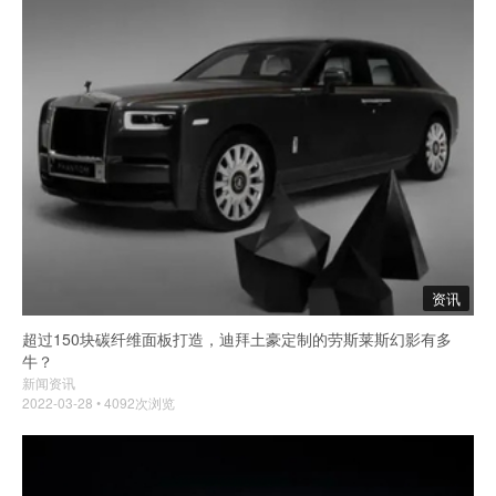
资讯
超过150块碳纤维面板打造，迪拜土豪定制的劳斯莱斯幻影有多
牛？
新闻资讯
2022-03-28 • 4092次浏览