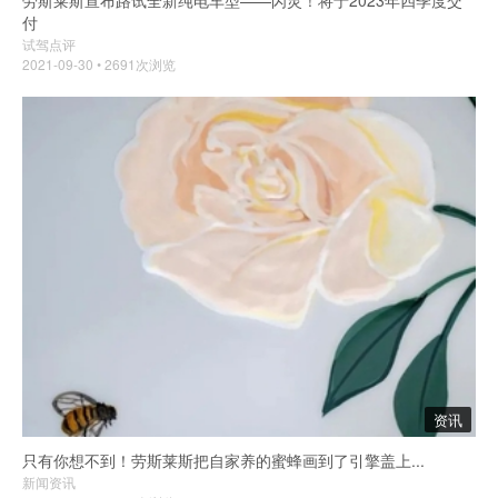
付
试驾点评
2021-09-30 • 2691次浏览
资讯
只有你想不到！劳斯莱斯把自家养的蜜蜂画到了引擎盖上...
新闻资讯