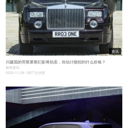
资讯
川建国的劳斯莱斯幻影将拍卖，你估计能拍到什么价格？
新闻资讯
2020-11-28 • 3877次浏览