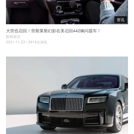
资讯
​大劳也召回！劳斯莱斯幻影在美召回442辆问题车！
新闻资讯
2021-11-23 • 3914次浏览