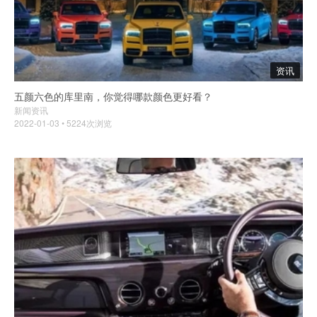
资讯
五颜六色的库里南，你觉得哪款颜色更好看？
新闻资讯
2022-01-03 • 5224次浏览