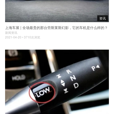
资讯
上海车展 | 全场最贵的那台劳斯莱斯幻影，它的车机是什么样的？
新闻资讯
2021-04-20 • 3710次浏览