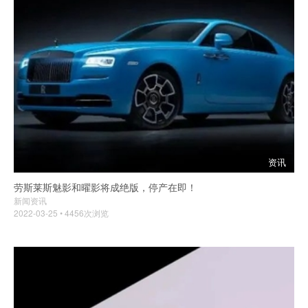
资讯
劳斯莱斯魅影和曜影将成绝版，停产在即！
新闻资讯
2022-03-25 • 4456次浏览