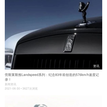
资讯
劳斯莱斯推Landspeed系列：纪念83年前创造的576km/h速度记
录！
新闻资讯
2021-06-30 • 3627次浏览