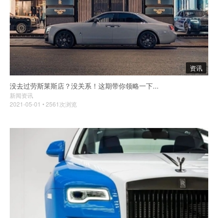
资讯
没去过劳斯莱斯店？没关系！这期带你领略一下...
新闻资讯
2021-05-01 • 2561次浏览