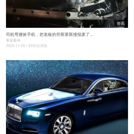
资讯
司机弯腰捡手机，把老板的劳斯莱斯撞报废了...
事故案例
2020-11-05 • 3332次浏览