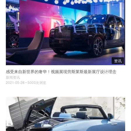
资讯
感受来自新世界的奢华！视频展现劳斯莱斯最新展厅设计理念
新闻资讯
2021-05-28 • 5003次浏览