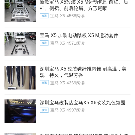
新款宝马 X5改装 X5 M运动包围 前杠、后
杠、侧裙、前后轮眉、方形尾喉
宝马 X5
4568阅读
改装
宝马 X5 加装电动踏板 X5 M运动套件
宝马 X5
4571阅读
改装
深圳宝马 X5 改装碳纤维内饰 耐高温，美
观，持久，气温芳香
宝马 X5
4369阅读
改装
深圳宝马改装店宝马X5 X6改装九色氛围
宝马 X5
4997阅读
改装