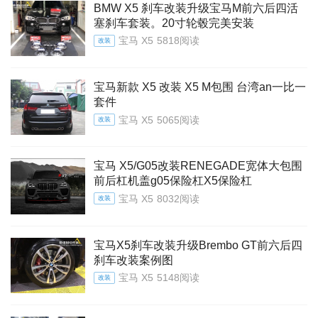
BMW X5 刹车改装升级宝马M前六后四活
塞刹车套装。20寸轮毂完美安装
宝马 X5
5818阅读
改装
宝马新款 X5 改装 X5 M包围 台湾an一比一
套件
宝马 X5
5065阅读
改装
宝马 X5/G05改装RENEGADE宽体大包围
前后杠机盖g05保险杠X5保险杠
宝马 X5
8032阅读
改装
宝马X5刹车改装升级Brembo GT前六后四
刹车改装案例图
宝马 X5
5148阅读
改装