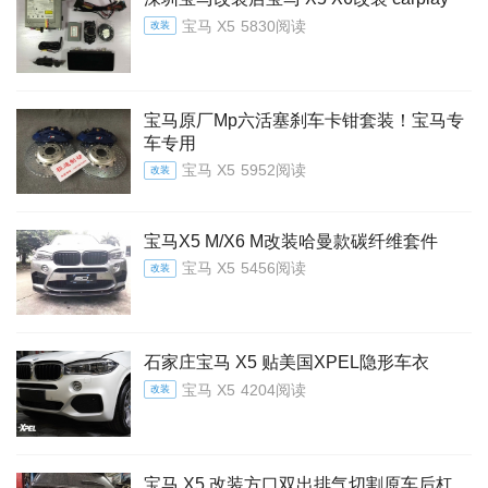
宝马 X5
5830阅读
改装
宝马原厂Mp六活塞刹车卡钳套装！宝马专
车专用
宝马 X5
5952阅读
改装
宝马X5 M/X6 M改装哈曼款碳纤维套件
宝马 X5
5456阅读
改装
石家庄宝马 X5 贴美国XPEL隐形车衣
宝马 X5
4204阅读
改装
宝马 X5 改装方口双出排气切割原车后杠