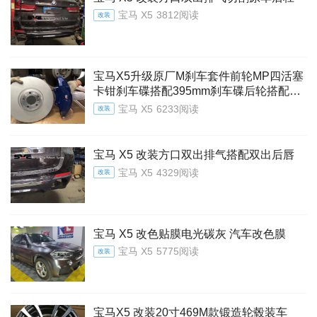
宝马 X5
3812阅读
改装
宝马X5升级原厂M刹车套件前轮MP四活塞
卡钳刹车碟搭配395mm刹车碟后轮搭配
385mm刹车碟
宝马 X5
6233阅读
改装
宝马 X5 改装方口双出排气搭配双出后唇
宝马 X5
4329阅读
改装
宝马 X5 改色贴膜电光碳灰 汽车改色膜
宝马 X5
5775阅读
改装
宝马X5 改装20寸469M款锻造轮毂装车