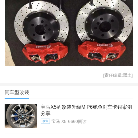
[责任编辑:黑土]
同车型改装
宝马X5的改装升级M P6鲍鱼刹车卡钳案例
分享
宝马 X5
6660阅读
改装