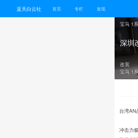
蓝天白云社
首页
专栏
发现
宝马 1
深圳
改装
宝马 1
台湾AN品
冲击力