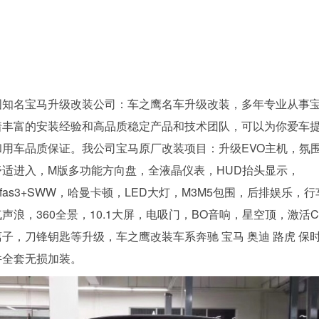
国知名宝马升级改装公司：车之鹰名车升级改装，多年专业从事
着丰富的安装经验和高品质稳定产品和技术团队，可以为你爱车
和用车品质保证。我公司宝马原厂改装项目：升级EVO主机，氛
舒适进入，M版多功能方向盘，全液晶仪表，HUD抬头显示，
kafas3+SWW，哈曼卡顿，LED大灯，M3M5包围，后排娱乐，
声浪，360全景，10.1大屏，电吸门，BO音响，星空顶，激活Car
子，刀锋钥匙等升级，车之鹰改装车系奔驰 宝马 奥迪 路虎 保时
件全套无损加装。