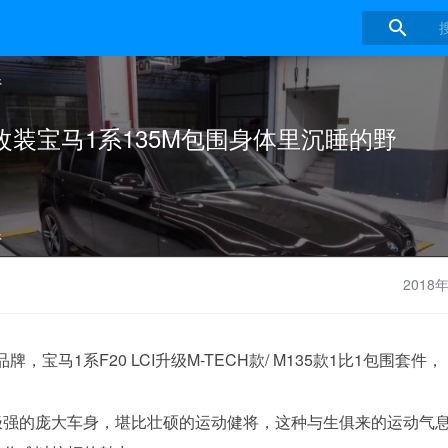

系
改装宝马1系135M包围身体里沉睡的野
系
2018
牌，宝马1系F20 LCI升级M-TECH款/ M135款1比1包围套件，
极强的庞大车身，堪比壮硕的运动健将，这种与生俱来的运动气