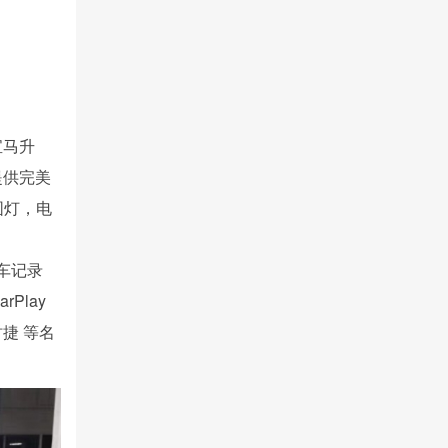
宝马升
提供完美
围灯，电
行车记录
Play
捷 等名