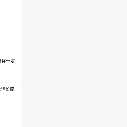
候你一定
你轻松应