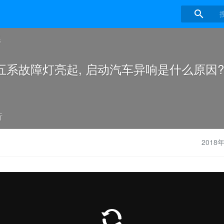

系
五系故障灯亮起, 启动汽车异响是什么原因?
析
2018