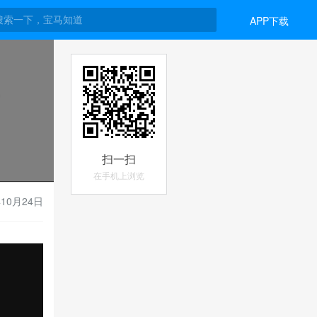
APP下载
扫一扫
在手机上浏览
年10月24日