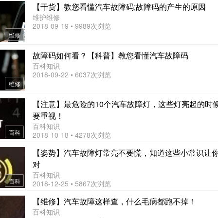
【干货】教您看懂汽车故障码;故障码的产生的原因
维护维修
2018-09-19 • 9989次浏览
维修
故障码如何看？【科普】教您看懂汽车故障码
百科知识
2018-09-22 • 6037次浏览
维修
【注意】最危险的10个汽车故障灯，这些灯亮起的时
要重视！
百科知识
百科
2018-10-18 • 4278次浏览
【姿势】汽车故障灯常亮不要慌，知道这些小常识让
对
百科知识
百科
2018-12-25 • 5867次浏览
【维修】汽车故障这样查，什么毛病都跑不掉！
百科知识