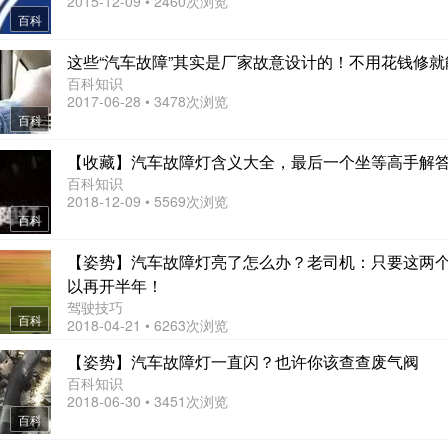
2015-12-09 • 2460次浏览
百科
这些“汽车故障”其实是厂家故意设计的！不用花钱修就
百科知识
2017-06-28 • 3478次浏览
百科
【收藏】汽车故障灯含义大全，最后一个坐等高手解
百科知识
2018-12-09 • 5569次浏览
百科
【姿势】汽车故障灯亮了怎么办？老司机：只要这两
以再开半年！
驾驶技巧
百科
2018-04-21 • 6263次浏览
【姿势】汽车故障灯一直闪？也许你该查查废气阀
百科知识
2018-06-30 • 3451次浏览
百科