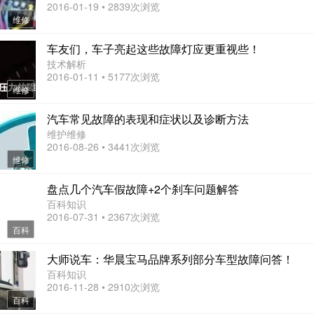
2016-01-19 • 2839次浏览
维修
车友们，车子亮起这些故障灯应更重视些！
技术解析
2016-01-11 • 5177次浏览
维修
汽车常见故障的表现和症状以及诊断方法
维护维修
2016-08-26 • 3441次浏览
维修
盘点几个汽车假故障+2个刹车问题解答
百科知识
2016-07-31 • 2367次浏览
百科
大师说车：华晨宝马品牌系列部分车型故障问答！
百科知识
2016-11-28 • 2910次浏览
百科