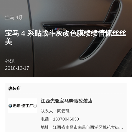
宝马 4系
宝马 4 系贴战斗灰改色膜缕缕情愫丝丝
美
外观
2018-12-17
改装店
江西先驱宝马奔驰改装店
联系人：陶云凯
电话：13970046030
地址：江西省南昌市南昌市西湖区桃苑大街心雨花园11栋5号店面