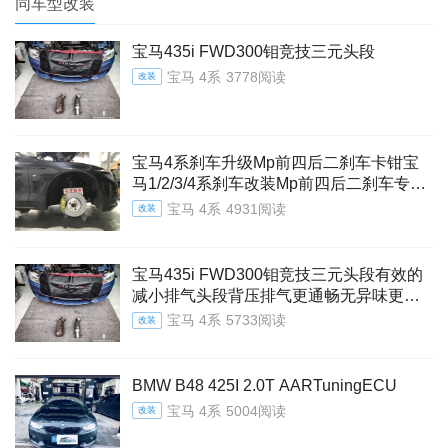
同车型改装
宝马435i FWD300钼竞技三元头段
宝马 4系
3778阅读
改装
宝马4系刹车升级Mp前四后二刹车卡钳宝
马1/2/3/4系刹车改装Mp前四后二刹车专车
专用原位无损安装
宝马 4系
4931阅读
改装
宝马435i FWD300钼竞技三元头段有效的
减小排气头段背压排气更通畅无异味更环
保同时配合程序效果更佳
宝马 4系
5733阅读
改装
BMW B48 425I 2.0T AARTuningECU
宝马 4系
5004阅读
改装