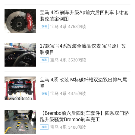
宝马 425 刹车升级Ap前六后四刹车卡钳套
装改装案例图
宝马 4系
4753阅读
改装
17款宝马4系改装全液晶仪表 宝马原厂改
装项目
宝马 4系
3530阅读
改装
宝马 4系 改装 M标碳纤维双边双出排气尾
嘴
宝马 4系
4875阅读
改装
【Brembo前六后四刹车套件】四系双门轿
跑升级骚黄Brembo刹车完工
宝马 4系
3488阅读
改装