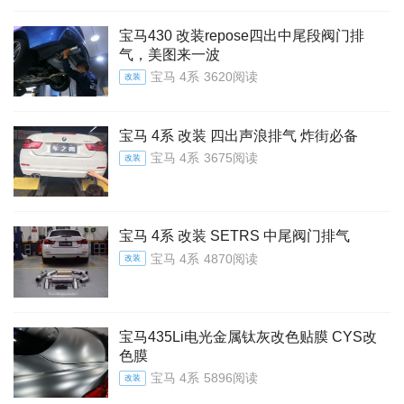
宝马430 改装repose四出中尾段阀门排
气，美图来一波
宝马 4系
3620阅读
改装
宝马 4系 改装 四出声浪排气 炸街必备
宝马 4系
3675阅读
改装
宝马 4系 改装 SETRS 中尾阀门排气
宝马 4系
4870阅读
改装
宝马435Li电光金属钛灰改色贴膜 CYS改
色膜
宝马 4系
5896阅读
改装