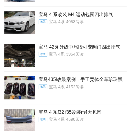
宝马 4 系改装 M4 运动包围四出排气
宝马 4系
4053阅读
改装
宝马 425i 升级中尾段可变阀门四出排气
宝马 4系
3954阅读
改装
宝马435i改装案例：手工宽体全车珍珠黑
宝马 4系
4152阅读
改装
宝马 4 系f32 f35改装m4大包围
宝马 4系
4590阅读
改装