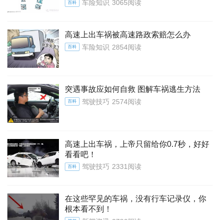
车险知识
3065阅读
百科
高速上出车祸被高速路政索赔怎么办
车险知识
2854阅读
百科
突遇事故应如何自救 图解车祸逃生方法
驾驶技巧
2574阅读
百科
高速上出车祸，上帝只留给你0.7秒，好好
看看吧！
驾驶技巧
2331阅读
百科
在这些罕见的车祸，没有行车记录仪，你
根本看不到！