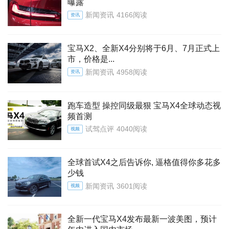
曝露
新闻资讯
4166阅读
资讯
宝马X2、全新X4分别将于6月、7月正式上
市，价格是...
新闻资讯
4958阅读
资讯
跑车造型 操控同级最狠 宝马X4全球动态视
频首测
试驾点评
4040阅读
视频
全球首试X4之后告诉你, 逼格值得你多花多
少钱
新闻资讯
3601阅读
视频
全新一代宝马X4发布最新一波美图，预计