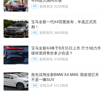
年内进入国内市场
新闻资讯
3102阅读
资讯
宝马全新一代X4官图发布，年底正式亮
相！
新闻资讯
3860阅读
资讯
宝马全新X4将于8月31日上市 尺寸/动力升
级你觉得售价多少合适？
新闻资讯
3760阅读
资讯
抢先试驾全新BMW X4 M40i: 我发现它并
不是一辆SUV
试驾点评
5211阅读
视频