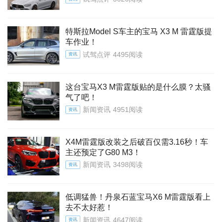
特斯拉Model S车主的宝马 X3 M 雷霆版提
车作业！
试驾点评
4495阅读
资讯
这台宝马X3 M雷霆版贴的是什么膜？太骚
气了吧！
新闻资讯
4951阅读
资讯
X4M雷霆版改装之后破百仅需3.16秒！车
主还预定了G80 M3！
新闻资讯
3498阅读
资讯
低调猛兽！丹泉石蓝宝马X6 M雷霆版看上
去不太好惹！
新闻资讯
4647阅读
资讯