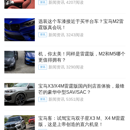
新闻资讯
4207阅读
资讯
选装这个车漆接近于买半台车？宝马M2雷
霆版真会玩！
新闻资讯
3243阅读
资讯
机，你太美！同样是雷霆版，M2和M5哪个
更值得拥有？
新闻资讯
3290阅读
资讯
宝马X3/X4M雷霆版国内到店首体验，最锋
芒的豪华中型SAV/SAC？
新闻资讯
5351阅读
资讯
宝马客：试驾宝马双子星X3 M、X4 M雷霆
版，这是上帝创造的直六机皇！