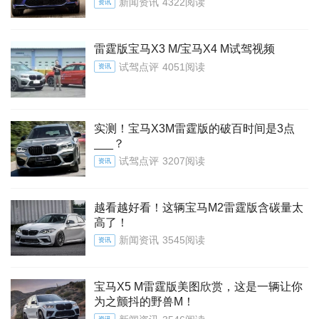
新闻资讯
4322阅读
资讯
雷霆版宝马X3 M/宝马X4 M试驾视频
试驾点评
4051阅读
资讯
实测！宝马X3M雷霆版的破百时间是3点
___？
试驾点评
3207阅读
资讯
越看越好看！这辆宝马M2雷霆版含碳量太
高了！
新闻资讯
3545阅读
资讯
宝马X5 M雷霆版美图欣赏，这是一辆让你
为之颤抖的野兽M！