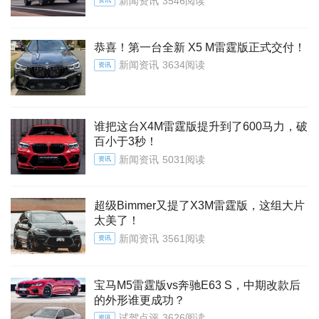
新闻资讯
3546阅读
资讯
恭喜！第一台全新 X5 M雷霆版正式交付！
新闻资讯
3634阅读
资讯
谁把这台X4M雷霆版提升到了600马力，破
百小于3秒！
新闻资讯
5031阅读
资讯
超级Bimmer又提了X3M雷霆版，这组大片
太美了！
新闻资讯
3561阅读
资讯
宝马M5雷霆版vs奔驰E63 S，中期改款后
的外形谁更成功？
试驾点评
3626阅读
资讯