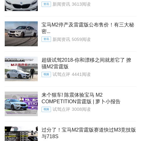
新闻资讯
3613阅读
资讯
宝马M2停产及雷霆版公布售价！有三大秘
密...
新闻资讯
5059阅读
资讯
超级试驾2018-你和漂移之间就差它了 撩
骚M2雷霆版
试驾点评
4441阅读
视频
来个狠车! 陈震体验宝马 M2
COMPETITION雷霆版 | 萝卜小报告
试驾点评
3008阅读
视频
过分了！宝马M2雷霆版赛道快过M3竞技版
与718S