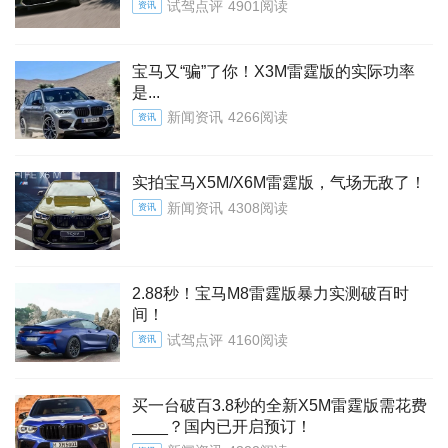
试驾点评
4901阅读
资讯
宝马又“骗”了你！X3M雷霆版的实际功率
是...
新闻资讯
4266阅读
资讯
实拍宝马X5M/X6M雷霆版，气场无敌了！
新闻资讯
4308阅读
资讯
2.88秒！宝马M8雷霆版暴力实测破百时
间！
试驾点评
4160阅读
资讯
买一台破百3.8秒的全新X5M雷霆版需花费
____？国内已开启预订！