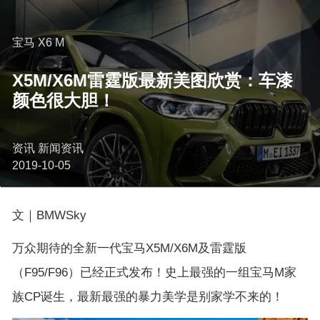
宝马 X6 M
X5M/X6M雷霆版最新美图欣赏：车漆
颜色很大胆！
资讯 新闻资讯
2019-10-05
文｜BMWSky
万众期待的全新一代宝马X5M/X6M及雷霆版
（F95/F96）已经正式发布！史上最强的一组宝马M家
族CP诞生，最新最强的暴力美学是别家学不来的！