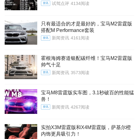
试驾点评
4134阅读
资讯
只有最适合的才是最好的，宝马M2雷霆版
搭配M Performance套装
新闻资讯
4161阅读
资讯
霍根海姆赛道银配碳纤维！宝马M2雷霆版
帅气十足
新闻资讯
3573阅读
资讯
宝马M8雷霆版实车图，3.1秒破百的性能猛
兽！
新闻资讯
4267阅读
资讯
实拍X3M雷霆版和X4M雷霆版，萨基尔橙
内饰更具吸引力！