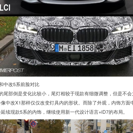
和中改5系前脸对比
系的尾部倒是变化比较小，尾灯相较于现款有细微调整，但是不会
会像中改X1那样仅仅改变灯具内的形状。而除了外观，内饰方面
延续现款5系的内饰，继续使用新一代设计语言+iD7的布局。