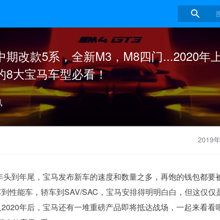

期改款5系，全新M3，M8四门...2020年上
的8大宝马车型必看！
讯
2019
从年头到年尾，宝马发布新车的速度和数量之多，再饱的钱包都要被掏
到性能车，轿车到SAV/SAC，宝马安排得明明白白，但这仅仅
2020年后，宝马还有一堆重磅产品即将抵达战场，一起来看看