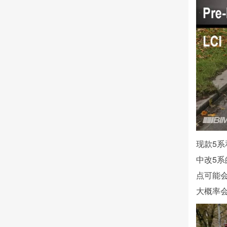
现款5系
中改5
点可能
大概率会