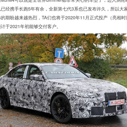
4也已经携手长跑5年有余，全新第七代3系也已发布许久，所以大
M4的期盼越来越热烈，
TA们也将于2020年11月正式投产（亮相
计于2021年初能够交付客户
。