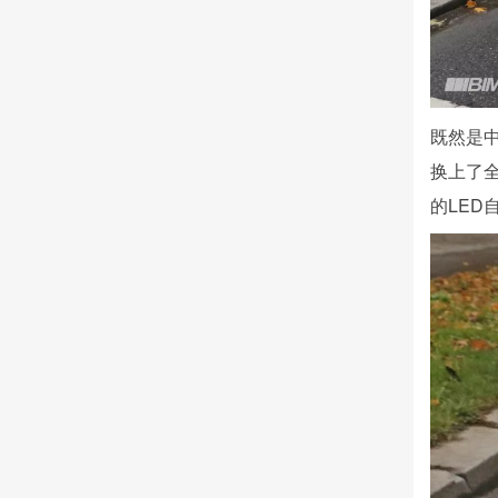
既然是
换上了
的LE