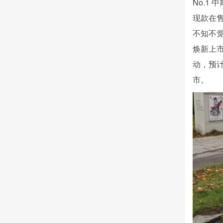
No.1
现款在售
不知不觉
焕新上
动，
预计
市。