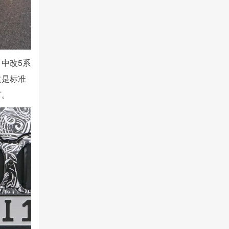
中改5系
这是标准
灯。