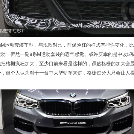
的M运动套装车型，与现款对比，前保险杠的样式有些许变化，
运动，俨然一副8系M运动套装的霸气感觉。或许庆幸的是中改5
地把格栅疯狂加大，至少目前来看是这样的，虽然格栅的加大会
势，但个人认为对于一台中大型轿车来讲，格栅过分大只会让人