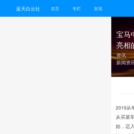
蓝天白云社
首页
专栏
发现
宝马中
亮相
资讯
新闻资
2019
从买菜车
始，迈入