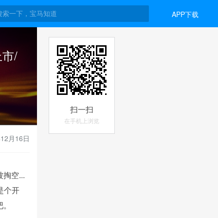
APP下载
市/
扫一扫
在手机上浏览
年12月16日
空...
是个开
吧。