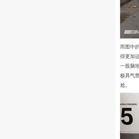
而图中
得更加
一股脑
极具气
尬。