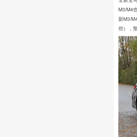
M3/M
新M3/
些），预