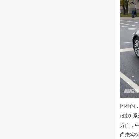
同样的
改款5
方面，
尚未实