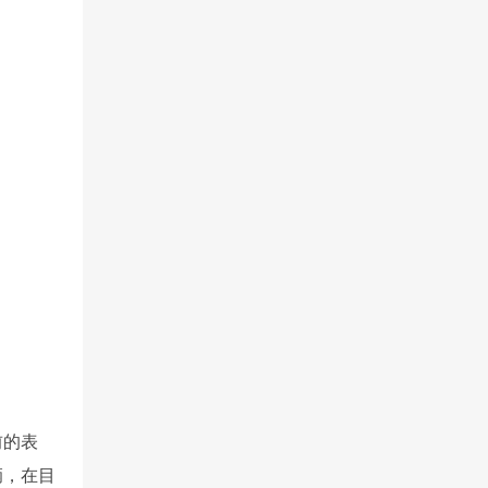
前的表
辆，在目