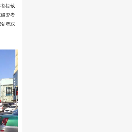
车都搭载
在碰瓷者
驾驶者或