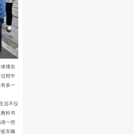
身体撞击
一过程中
会有多一
生后不仅
是教科书
瞄准一些
碰瓷车辆