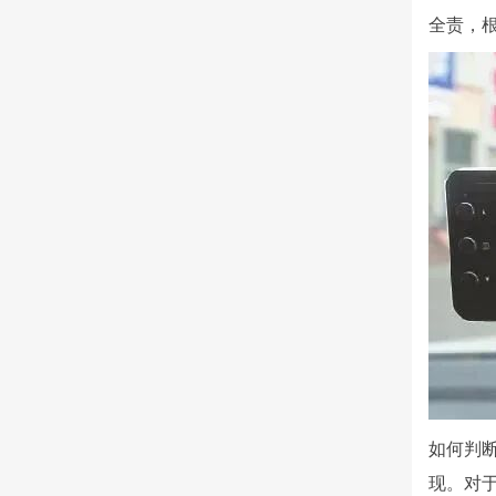
全责，
如何判
现。对