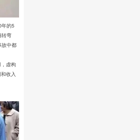
20年的5
辆转弯
事故中都
。
用，虚构
明和收入