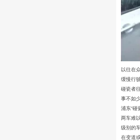
以往在
缓慢行
碰瓷者
事不如
浦东“
两车难
级别的
在变道