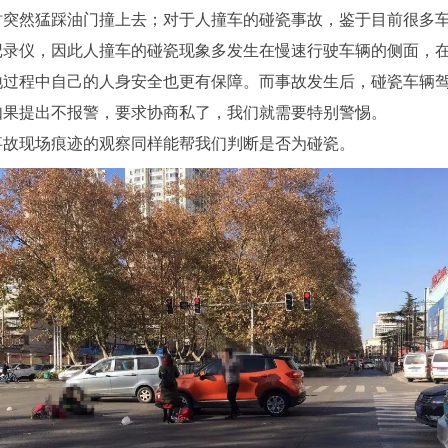
时突然猛踩油门撞上去；对于人撞车的碰瓷事故，鉴于目前很多
记录仪，因此人撞车的碰瓷现象多发生在慢速行驶车辆的侧面，
地过程中自己的人身安全也更有保障。而事故发生后，碰瓷车辆
如果提出不报警，要求协商私了，我们就需要特别警惕。
事故现场痕迹的观察同样能帮我们判断是否为碰瓷。