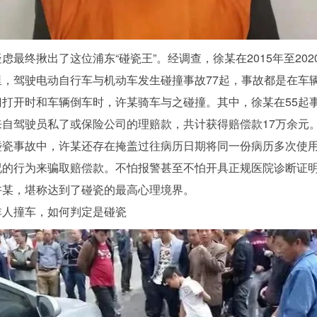
疑虑最终揪出了这位浦东
“碰瓷王”
。经调查，徐某在
2015年至20
里，驾驶电动自行车与机动车发生碰撞事故77起，事故都是在车
门打开时
和车辆倒车时，许某骑车与之碰撞。其中，徐某在
55起
来自驾驶员私了或保险公司的理赔款，共计获得赔偿款17万余元
碰瓷事故中，许某还存在掩盖过往病历日期将同一份病历多次使
况的行为来骗取赔偿款。不怕报警甚至不怕开具正规医院诊断证
许某，堪称达到了碰瓷的最高心理境界。
非人撞车，如何判定是碰瓷