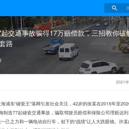

77起交通事故骗得17万赔偿款，三招教你破
”套路
例
2021
上海浦东
“碰瓷王”落网引发社会关注，42岁的徐某
在
2015年至20
海
制造77起碰瓷交通事故
，
骗取驾驶员赔偿和保险公司理赔达到
凭一己之力和一辆电动自行车，创下的“战绩”让人大跌眼镜。许某