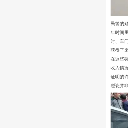
民警的
年时间
时、车
获得了
在这些
收入情
证明的
碰瓷并