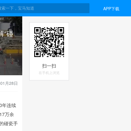
APP下载
解“碰
扫一扫
在手机上浏览
年01月28日
20年
连续
17万余
的碰瓷手