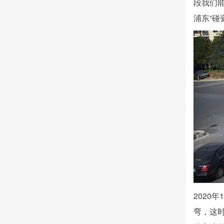
段我们
浦东“碰
2020
弯，这