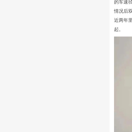
的车速
情况后
近两年
起。