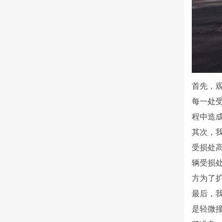
首先，
每一处
程中造
其次，
受损处
辆受损
方为了
最后，
是轻微