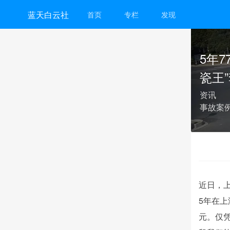
蓝天白云社
首页
专栏
发现
5年
瓷王
资讯
事故案
近日，
5年
在上
元
。仅