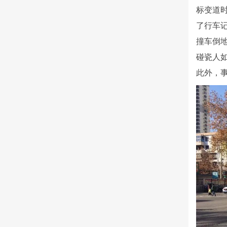
标变道
了行车
撞车倒
碰瓷人
此外，