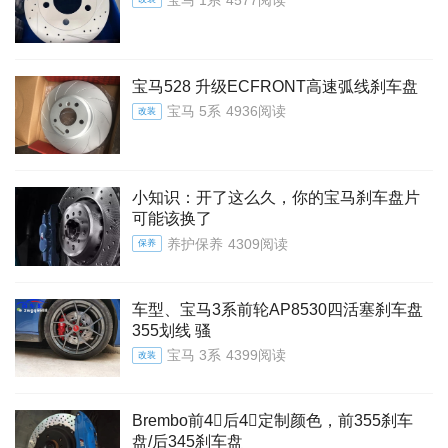
宝马528 升级ECFRONT高速弧线刹车盘
宝马 5系
4936阅读
改装
小知识：开了这么久，你的宝马刹车盘片
可能该换了
养护保养
4309阅读
保养
车型、宝马3系前轮AP8530四活塞刹车盘
355划线 骚
宝马 3系
4399阅读
改装
Brembo前4⃣️后4⃣️定制颜色，前355刹车
盘/后345刹车盘