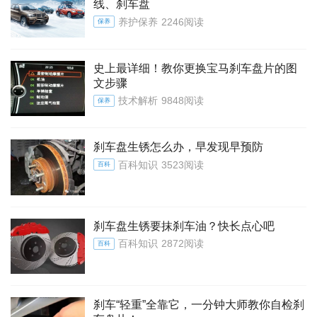
线、刹车盘
养护保养
2246阅读
保养
史上最详细！教你更换宝马刹车盘片的图
文步骤
技术解析
9848阅读
保养
刹车盘生锈怎么办，早发现早预防
百科知识
3523阅读
百科
刹车盘生锈要抹刹车油？快长点心吧
百科知识
2872阅读
百科
刹车“轻重”全靠它，一分钟大师教你自检刹