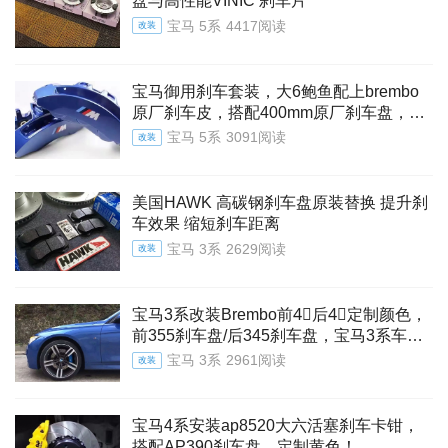
盘与高性能VINIC 刹车片
宝马 5系
4417阅读
改装
宝马御用刹车套装，大6鲍鱼配上brembo
原厂刹车皮，搭配400mm原厂刹车盘，20
寸轮毂以上安装
宝马 5系
3091阅读
改装
美国HAWK 高碳钢刹车盘原装替换 提升刹
车效果 缩短刹车距离
宝马 3系
2629阅读
改装
宝马3系改装Brembo前4⃣️后4⃣️定制颜色，
前355刹车盘/后345刹车盘，宝马3系车型
套装
宝马 3系
2961阅读
改装
宝马4系安装ap8520大六活塞刹车卡钳，
搭配AP390刹车盘，定制黄色！