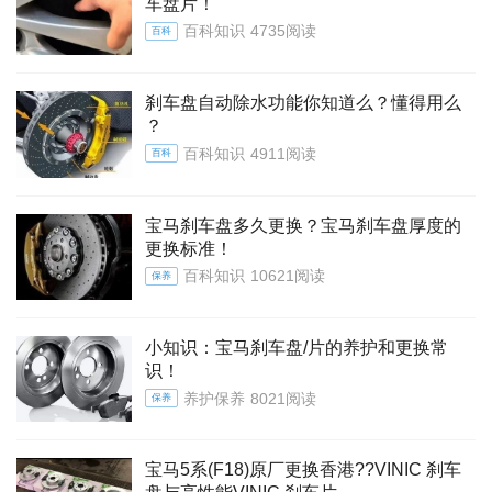
车盘片！
百科知识
4735阅读
百科
刹车盘自动除水功能你知道么？懂得用么
？
百科知识
4911阅读
百科
宝马刹车盘多久更换？宝马刹车盘厚度的
更换标准！
百科知识
10621阅读
保养
小知识：宝马刹车盘/片的养护和更换常
识！
养护保养
8021阅读
保养
宝马5系(F18)原厂更换香港??VINIC 刹车