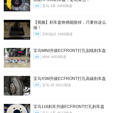
宝马 4系
5906阅读
改装
【视频】刹车盘铁锈能除掉，只要你这么
做！
百科知识
2466阅读
视频
宝马MINI升级ECFRONT打孔划线刹车盘
MINI
4459阅读
改装
宝马X5M升级ECFRONT打孔高碳刹车盘
宝马 X5
5021阅读
改装
宝马116刹车升级ECFRONT打孔刹车盘
宝马 1系
4577阅读
改装