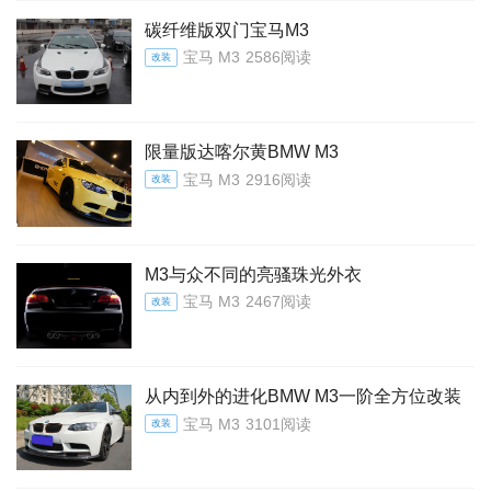
碳纤维版双门宝马M3
宝马 M3
2586阅读
改装
限量版达喀尔黄BMW M3
宝马 M3
2916阅读
改装
M3与众不同的亮骚珠光外衣
宝马 M3
2467阅读
改装
从内到外的进化BMW M3一阶全方位改装
宝马 M3
3101阅读
改装