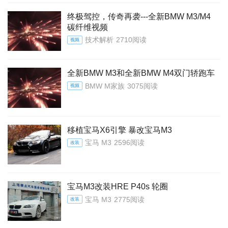
终极驾控，传奇再袭---全新BMW M3/M4
碳纤维视频
技术解析
2710阅读
视频
全新BMW M3和全新BMW M4双门轿跑车
BMW M家族
3075阅读
视频
移植宝马X6引擎 暴改宝马M3
宝马 M3
2596阅读
改装
宝马M3改装HRE P40s 轮圈
宝马 M3
2775阅读
改装