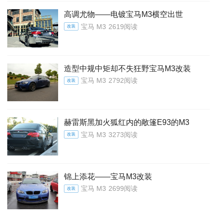
高调尤物——电镀宝马M3横空出世
宝马 M3
2619阅读
改装
造型中规中矩却不失狂野宝马M3改装
宝马 M3
2792阅读
改装
赫雷斯黑加火狐红内的敞篷E93的M3
宝马 M3
3273阅读
改装
锦上添花——宝马M3改装
宝马 M3
2699阅读
改装