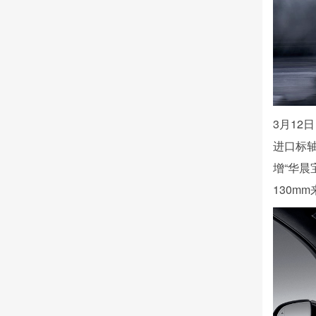
3月12
进口标
增“华晨宝
130mm