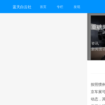
蓝天白云社
首页
专栏
发现
重磅
资讯
新闻资
按照惯
京车展
动态，