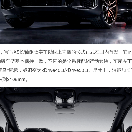
日，宝马X5长轴距版实车以线上直播的形式正式在国内首发。它
轴版车型基本保持一致，不同的是全系标配M运动套装，车尾左
马”尾标，标识变为xDrive40Li/xDrive30Li。尺寸上，轴距加长
来到3105mm。