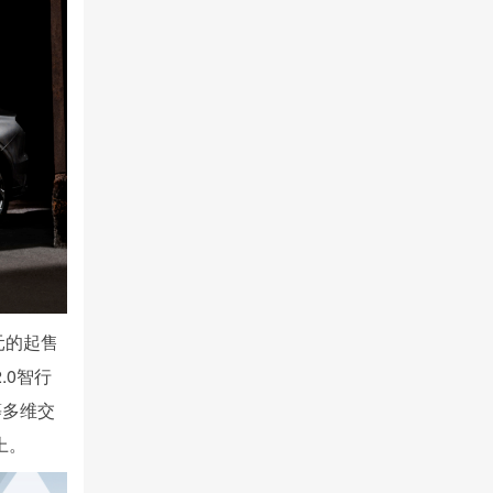
元的起售
.0智行
等多维交
上。