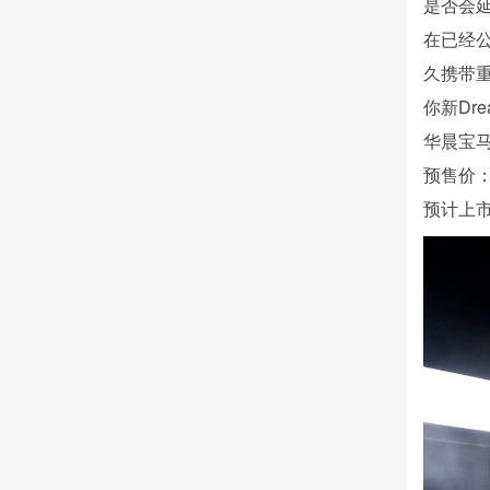
是否会
在已经
久携带
你新Dre
华晨宝马
预售价
预计上市