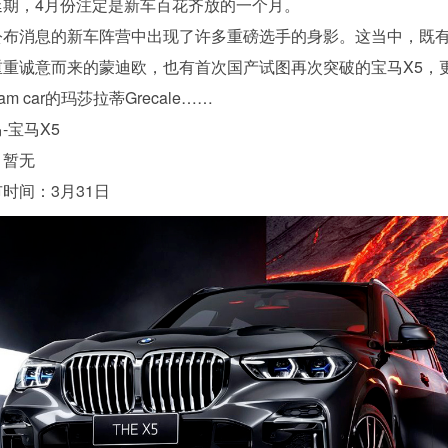
延期，4月份注定是新车百花齐放的一个月。
公布消息的新车阵营中出现了许多重磅选手的身影。这当中，既
重重诚意而来的蒙迪欧，也有首次国产试图再次突破的宝马X5，
am car的玛莎拉蒂Grecale……
-宝马X5
：暂无
时间：3月31日