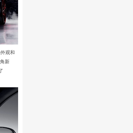
的外观和
下角新
了