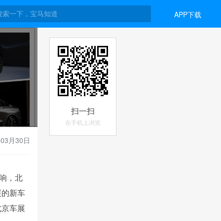
APP下载
扫一扫
在手机上浏览
年03月30日
响，北
展的新车
北京车展