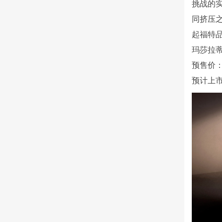
挑战的
同挤压
起福特
玛莎拉蒂-
预售价
预计上