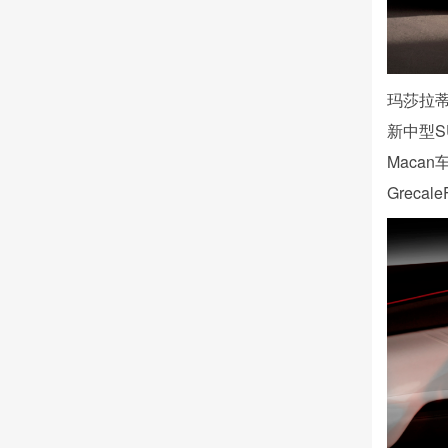
玛莎拉蒂
新中型
Maca
Greca