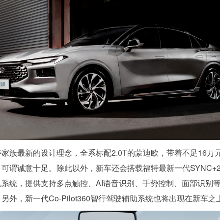
家族最新的设计理念，全系标配2.0T的蒙迪欧，带着不足16万
可谓诚意十足。除此以外，新车还会搭载福特最新一代SYNC+2
机系统，提供支持多点触控、AI语音识别、手势控制、面部识别
另外，新一代Co-Pilot360智行驾驶辅助系统也将出现在新车之