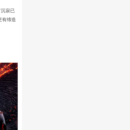
有沉寂已
更有缔造