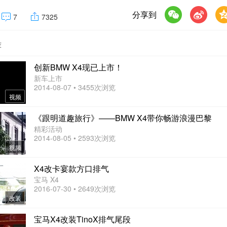
分享到
7
7325
荐
创新BMW X4现已上市！
新车上市
2014-08-07 • 3455次浏览
视频
《跟明道趣旅行》——BMW X4带你畅游浪漫巴黎
精彩活动
2014-08-05 • 2593次浏览
视频
X4改卡宴款方口排气
宝马 X4
2016-07-30 • 2649次浏览
改装
宝马X4改装TinoX排气尾段