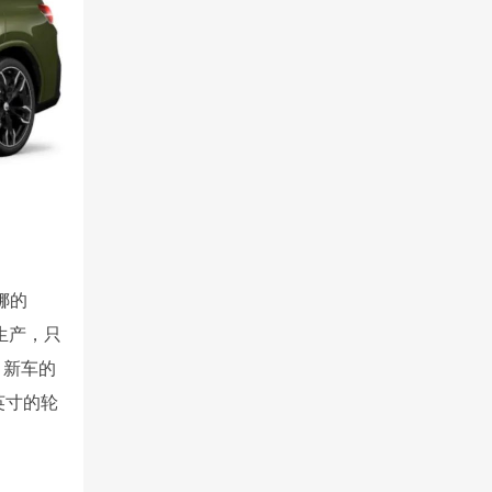
娜的
厂生产，只
，新车的
英寸的轮