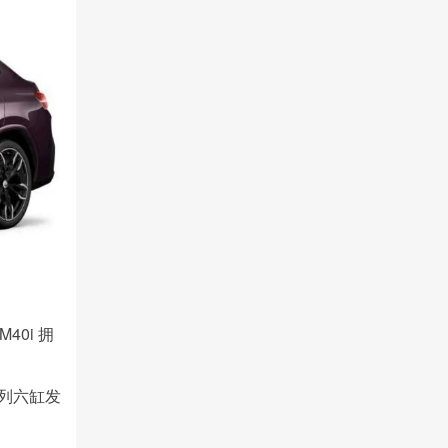
0i 拥
直列六缸发