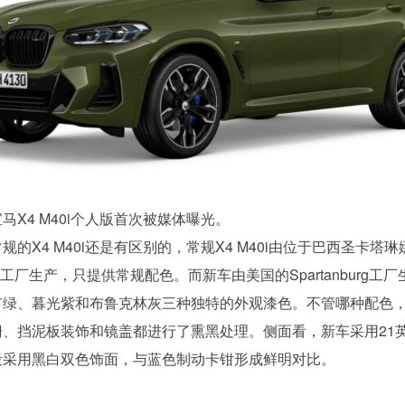
马X4 M40i个人版首次被媒体曝光。
规的X4 M40i还是有区别的，常规X4 M40i由位于巴西圣卡塔琳
uari工厂生产，只提供常规配色。而新车由美国的Spartanburg工
市绿、暮光紫和布鲁克林灰三种独特的外观漆色。不管哪种配色
栅、挡泥板装饰和镜盖都进行了熏黑处理。侧面看，新车采用21
毂采用黑白双色饰面，与蓝色制动卡钳形成鲜明对比。