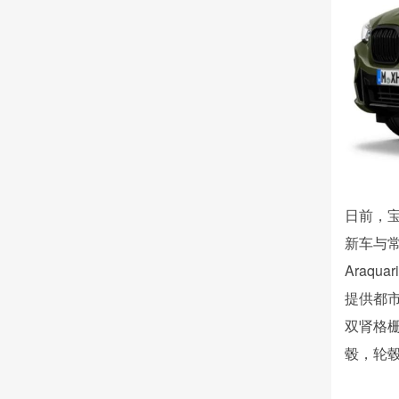
日前，宝
新车与常
Araq
提供都
双肾格
毂，轮