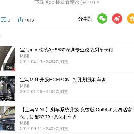
下载 App 接着看评论 (๑•ㅂ•) ✧
分享到
0
4013
荐
宝马mini改装AP8530深圳专业改装刹车卡钳
MINI
2019-04-23 • 3484次浏览
改装
宝马MINI升级ECFRONT打孔划线刹车盘
MINI
2019-01-08 • 4460次浏览
改装
【宝马MINI 】刹车系统升级 竞技版 Cp9440大四活
装，搭配330Ap原装刹车盘
MINI
改装
2017-09-11 • 3407次浏览