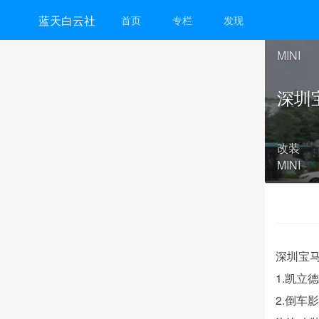
蓝天白云社
首页
专栏
发现
MINI
深圳
改装
MINI
深圳宝马
1.凯立
2.倒车