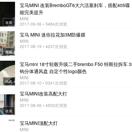
宝马MINI 改装BremboGT6大六活塞刹车，搭配405
能完美提升
MINI
改装
2017-09-06 • 3484次浏览
宝马 MINI 迷你拉花加3M防爆膜
MINI
2017-08-19 • 4237次浏览
改装
宝马mini 18寸轮毂升级二手brembo F50 特斯拉拆车 
钩分体通风盘 自定个性logo颜色
MINI
改装
2017-08-10 • 5341次浏览
宝马MINI改装高配大灯
MINI
2017-08-06 • 4502次浏览
改装
宝马MINI顶配大灯
MINI