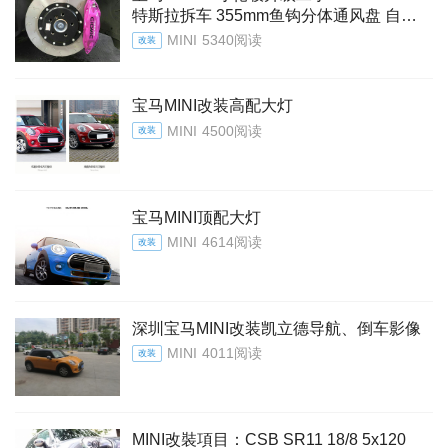
特斯拉拆车 355mm鱼钩分体通风盘 自定
个性logo颜色
MINI
5340阅读
改装
宝马MINI改装高配大灯
MINI
4500阅读
改装
宝马MINI顶配大灯
MINI
4614阅读
改装
深圳宝马MINI改装凯立德导航、倒车影像
MINI
4011阅读
改装
MINI改裝項目：CSB SR11 18/8 5x120