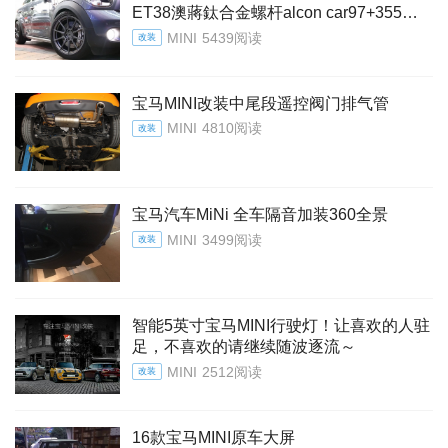
ET38澳蔣鈦合金螺杆alcon car97+355大
碟KW V3 絞牙避震TMC 外掛電腦
MINI
5439阅读
改装
宝马MINI改装中尾段遥控阀门排气管
MINI
4810阅读
改装
宝马汽车MiNi 全车隔音加装360全景
MINI
3499阅读
改装
智能5英寸宝马MINI行驶灯！让喜欢的人驻
足，不喜欢的请继续随波逐流～
MINI
2512阅读
改装
16款宝马MINI原车大屏