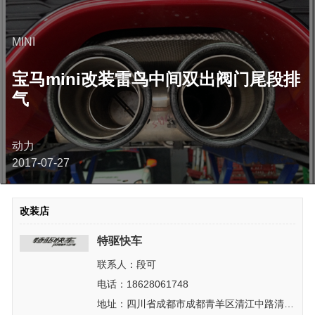
MINI
宝马mini改装雷鸟中间双出阀门尾段排
气
动力
2017-07-27
改装店
特驱快车
联系人：段可
电话：18628061748
地址：四川省成都市成都青羊区清江中路清江中路65号附15