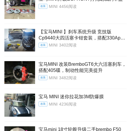
MINI
4456阅读
改装
【宝马MINI 】刹车系统升级 竞技版
Cp9440大四活塞卡钳套装，搭配330Ap原
装刹车盘
MINI
3402阅读
改装
宝马MINI 改装BremboGT6大六活塞刹车，
搭配405碟，制动性能完美提升
MINI
3482阅读
改装
宝马 MINI 迷你拉花加3M防爆膜
MINI
4236阅读
改装
宝马mini 18寸轮毂升级二手brembo F50