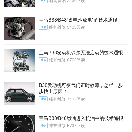
新闻资讯
2430阅读
资讯
宝马B38/B48"蓄电池放电"的技术通报
维护维修
5439阅读
维修
宝马B38发动机偶尔无法启动的技术通报
维护维修
6763阅读
维修
B38发动机可变气门正时故障，怎样一步
步找出原因？
维护维修
7492阅读
维修
宝马B38/B48燃油进入机油中的技术通报
维护维修
5737阅读
维修