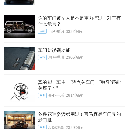
你的车门被别人是不是重力摔过！对车有
什么危害？
百科知识
3332阅读
百科
车门防误锁功能
用户手册
2306阅读
百科
真的能！车主：“轻点关车门！”乘客“还能
关坏了？”
开心一乐
2814阅读
资讯
各种花哨姿势都用过！宝马真是车门界的
老司机
品牌故事
2329阅读
资讯