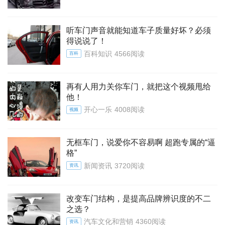
听车门声音就能知道车子质量好坏？必须
得说说了！
百科知识
4566阅读
百科
再有人用力关你车门，就把这个视频甩给
他！
开心一乐
4008阅读
视频
无框车门，说爱你不容易啊 超跑专属的“逼
格”
新闻资讯
3720阅读
资讯
改变车门结构，是提高品牌辨识度的不二
之选？
汽车文化和营销
4360阅读
资讯