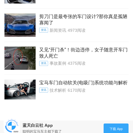
剪刀门是最夸张的车门设计?那你真是孤陋
寡闻了
新闻资讯
4973阅读
资讯
又见“开门杀”！街边违停，女子随意开车门
致人死亡
事故案例
4375阅读
资讯
宝马车门自动软关(电吸门)系统功能与解析
技术解析
6170阅读
资讯
蓝天白云社 App
下载 App
聪明的宝马车主都下载了