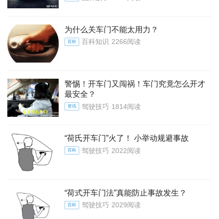
为什么关车门不能太用力？
百科知识
2266阅读
百科
警惕！开车门又闯祸！车门究竟怎么开才
最安全？
驾驶技巧
1814阅读
资讯
“荷氏开车门”火了！ 小举动规避事故
驾驶技巧
2022阅读
百科
“荷式开车门法”真能防止事故发生？
驾驶技巧
2029阅读
百科