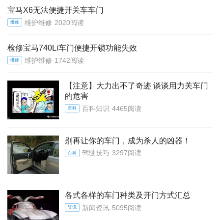
宝马X6无法便捷开关车车门
维护维修
2020阅读
维修
检修宝马740Li车门便捷开锁功能失效
维护维修
1742阅读
维修
【注意】大力出不了奇迹 谈谈用力关车门
的危害
百科知识
4465阅读
百科
别再让你的车门，成为杀人的凶器！
驾驶技巧
3297阅读
百科
各式各样的车门种类及开门方式汇总
新闻资讯
5095阅读
资讯