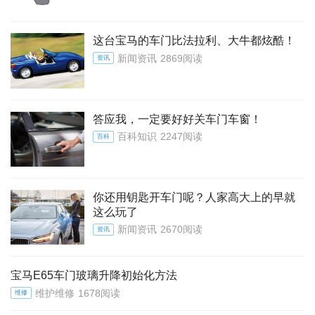
这台宝马的车门比法拉利、大牛都炫酷！
新闻资讯
2869阅读
资讯
答应我，一定要好好关车门车窗！
百科知识
2247阅读
百科
你还用钥匙开车门呢？人家高大上的早就
这么玩了
新闻资讯
2670阅读
资讯
宝马E65车门玻璃升降初始化方法
维护维修
1678阅读
维修