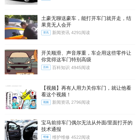
土豪无聊送豪车，能打开车门就开走，结
果竟无人会开
新闻资讯
4291阅读
资讯
开关顺滑、声音厚重，车企用这些零件让
你觉得这车门特别高级
百科知识
4945阅读
百科
【视频】再有人用力关你车门，就让他看
看这个视频！
新闻资讯
2796阅读
视频
宝马前排车门偶尔无法从外面/里面打开的
技术通报
维护维修
4522阅读
维修