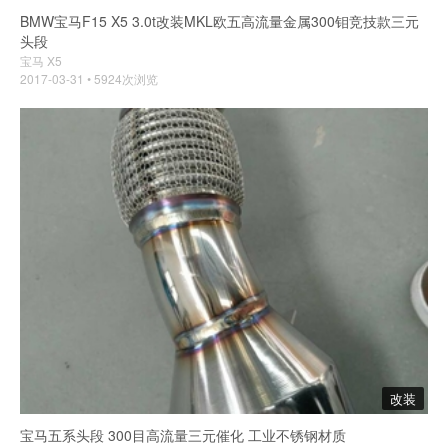
BMW宝马F15 X5 3.0t改装MKL欧五高流量金属300钼竞技款三元
头段
宝马 X5
2017-03-31 • 5924次浏览
改装
宝马五系头段 300目高流量三元催化 工业不锈钢材质