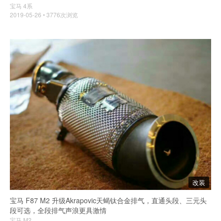
宝马 4系
2019-05-26 • 3776次浏览
改装
宝马 F87 M2 升级Akrapovic天蝎钛合金排气，直通头段、三元头
段可选，全段排气声浪更具激情
宝马 M2