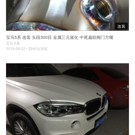
改装
宝马5系 改装 头段300目 金属三元催化 中尾扁鼓阀门方嘴
宝马 5系
2016-09-22 • 3340次浏览