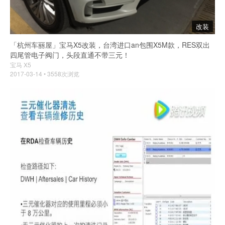
改装
「杭州车丽屋」宝马X5改装，台湾进口an包围X5M款，RES双出
四尾管电子阀门，头段直通不带三元！
宝马 X5
2017-03-14 • 3558次浏览