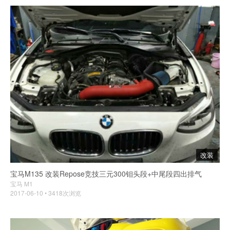
改装
宝马M135 改装Repose竞技三元300钼头段+中尾段四出排气
宝马 M1
2017-06-10 • 3418次浏览