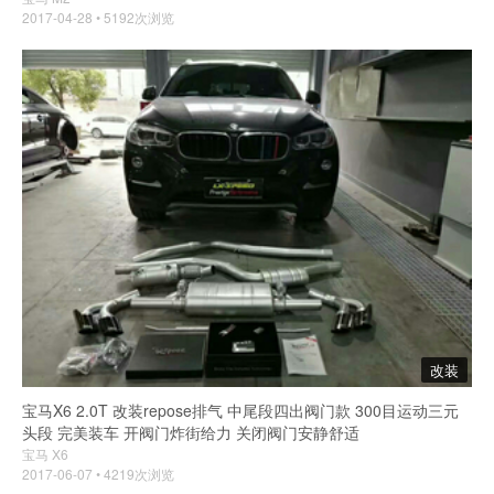
2017-04-28 • 5192次浏览
改装
宝马X6 2.0T 改装repose排气 中尾段四出阀门款 300目运动三元
头段 完美装车 开阀门炸街给力 关闭阀门安静舒适
宝马 X6
2017-06-07 • 4219次浏览