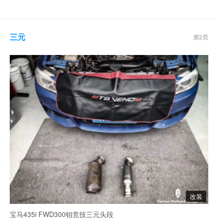
三元
第2页
改装
宝马435i FWD300钼竞技三元头段