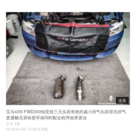
改装
宝马435i FWD300钼竞技三元头段有效的减小排气头段背压排气
更通畅无异味更环保同时配合程序效果更佳
宝马 4系
2019-04-26 • 5726次浏览