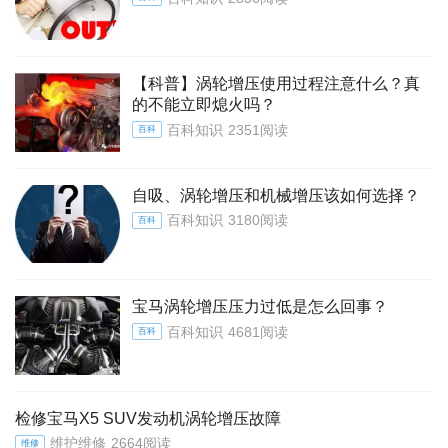
【科普】涡轮增压使用过程注意什么？真
的不能立即熄火吗？
百科知识
2351阅读
百科
自吸、涡轮增压和机械增压该如何选择？
百科知识
3180阅读
百科
宝马涡轮增压压力过低是怎么回事？
百科知识
4681阅读
百科
检修宝马X5 SUV发动机涡轮增压故障
维护维修
2664阅读
维修