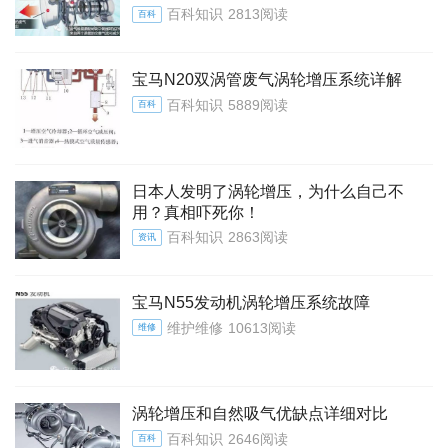
百科知识
2813阅读
百科
宝马N20双涡管废气涡轮增压系统详解
百科知识
5889阅读
百科
日本人发明了涡轮增压，为什么自己不
用？真相吓死你！
百科知识
2863阅读
资讯
宝马N55发动机涡轮增压系统故障
维护维修
10613阅读
维修
涡轮增压和自然吸气优缺点详细对比
百科知识
2646阅读
百科