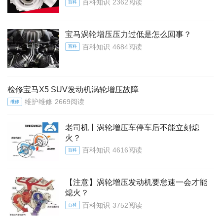
百科知识
2362阅读
百科
宝马涡轮增压压力过低是怎么回事？
百科知识
4684阅读
百科
检修宝马X5 SUV发动机涡轮增压故障
维护维修
2669阅读
维修
老司机丨涡轮增压车停车后不能立刻熄
火？
百科知识
4616阅读
百科
【注意】涡轮增压发动机要怠速一会才能
熄火？
百科知识
3752阅读
百科