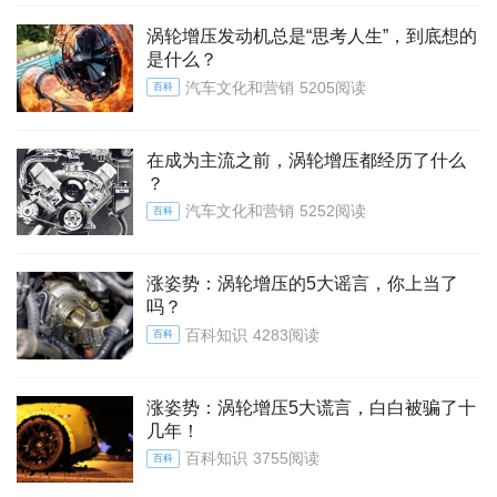
涡轮增压发动机总是“思考人生”，到底想的
是什么？
汽车文化和营销
5205阅读
百科
在成为主流之前，涡轮增压都经历了什么
？
汽车文化和营销
5252阅读
百科
涨姿势：涡轮增压的5大谣言，你上当了
吗？
百科知识
4283阅读
百科
涨姿势：涡轮增压5大谎言，白白被骗了十
几年！
百科知识
3755阅读
百科