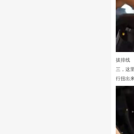
拔排线
三，这
行扭出