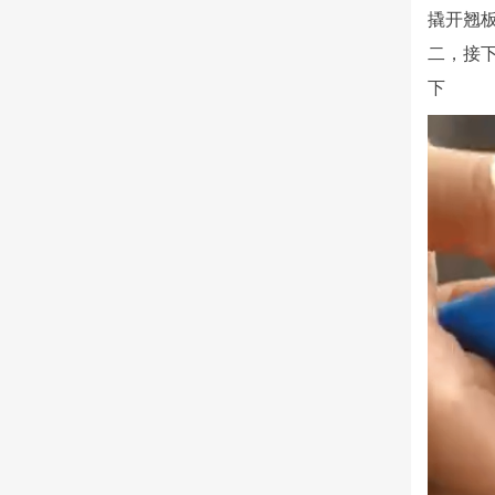
撬开翘
二，接
下