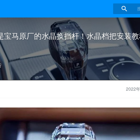

是宝马原厂的水晶换挡杆！水晶档把安装教
析
2022