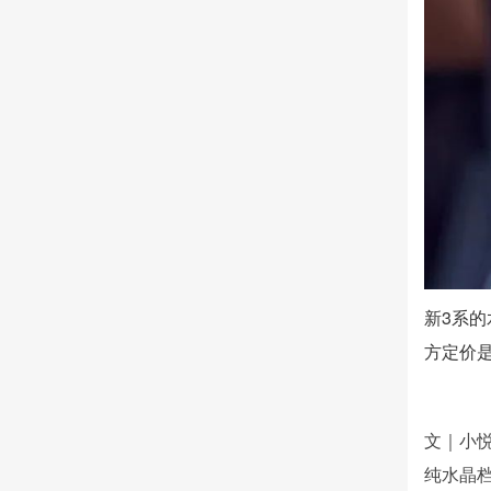
新3系
方定价是
文｜
小
纯水晶