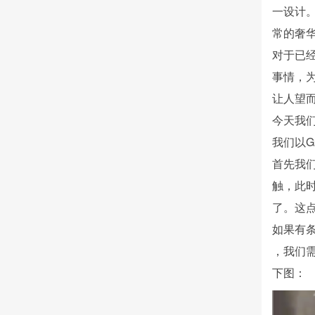
一设计
常的奢
对于已
事情，
让人望
今天我
我们以G
首先我
触，此
了。这
如果有
，我们
下图：