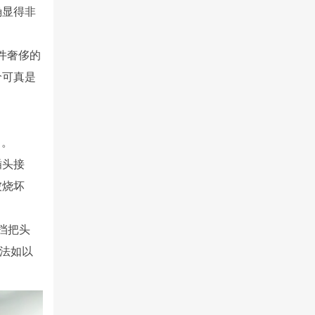
确显得非
件奢侈
的
价可真是
 。
插头接
被烧坏
挡把头
方法如以