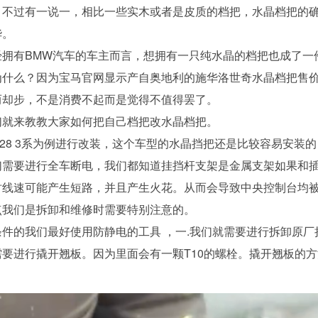
。
不过有一说一，相比一些实木或者是皮质的档把，水晶档把的
华。
经拥有BMW汽车的车主而言，想拥有一只纯水晶的档把也成了一
为什么？
因为宝马官网显示产自奥地利的施华洛世奇水晶档把售
而却步，不是消费不起而是觉得不值得罢了。
们就来教教大家如何把自己
档把
改水晶档把。
28 3系为例进行改装，这个车型的水晶挡把还是比较容易安装的
们需要进行全车断电，我们都知道挂挡杆支架是金属支架如果和
时线速可能产生短路，并且产生火花。从而会导致中央控制台均
点我们是拆卸和维修时需要特别注意的。
条件的我们最好使用防静电的工具 ，一.我们就需要进行拆卸原厂
需要进行撬开翘板。因为里面会有一颗T10的螺栓。撬开翘板的