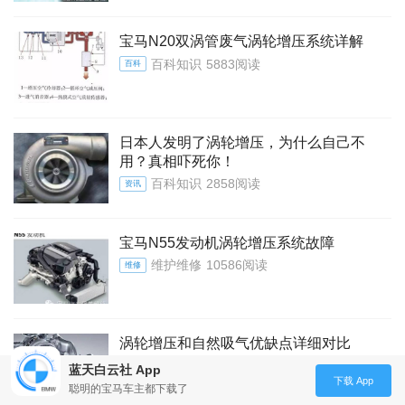
宝马N20双涡管废气涡轮增压系统详解
百科知识
5883阅读
百科
日本人发明了涡轮增压，为什么自己不
用？真相吓死你！
百科知识
2858阅读
资讯
宝马N55发动机涡轮增压系统故障
维护维修
10586阅读
维修
涡轮增压和自然吸气优缺点详细对比
百科知识
2643阅读
百科
蓝天白云社 App
下载 App
聪明的宝马车主都下载了