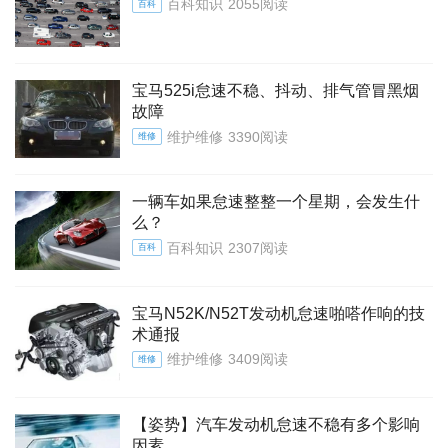
百科知识
2055阅读
百科
宝马525i怠速不稳、抖动、排气管冒黑烟
故障
维护维修
3390阅读
维修
一辆车如果怠速整整一个星期，会发生什
么？
百科知识
2307阅读
百科
宝马N52K/N52T发动机怠速啪嗒作响的技
术通报
维护维修
3409阅读
维修
【姿势】汽车发动机怠速不稳有多个影响
因素