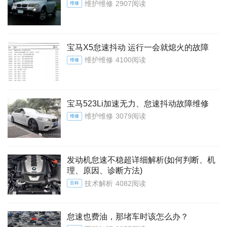
维护维修
2907阅读
维修
宝马X5怠速抖动 运行一会就熄火的故障
维护维修
4100阅读
维修
宝马523Li加速无力、怠速抖动故障维修
维护维修
3079阅读
维修
发动机怠速不稳超详细解析(如何判断、机
理、原因、诊断方法)
技术解析
4082阅读
百科
怠速也费油，那堵车时该怎么办？