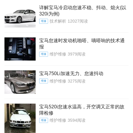
详解宝马冷启动怠速不稳、抖动、熄火(以
320i为例)
技术解析
12027阅读
维修
宝马怠速时发动机啪嗒、嘀嗒响的技术通
报
维护维修
3979阅读
维修
宝马750Li加速无力、怠速抖动
维护维修
3275阅读
维修
宝马520i怠速水温高，开空调又正常的故
障检修
维护维修
3594阅读
维修