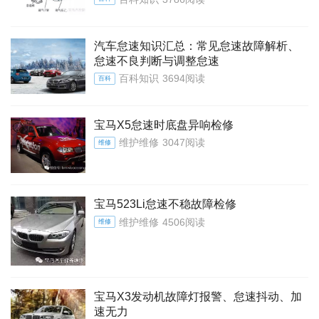
汽车怠速知识汇总：常见怠速故障解析、
怠速不良判断与调整怠速
百科知识
3694阅读
百科
宝马X5怠速时底盘异响检修
维护维修
3047阅读
维修
宝马523Li怠速不稳故障检修
维护维修
4506阅读
维修
宝马X3发动机故障灯报警、怠速抖动、加
速无力